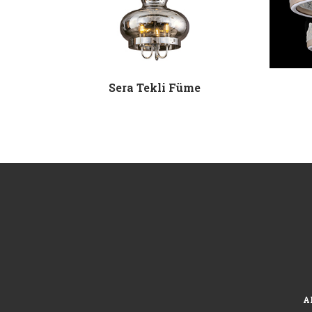
e
Sera Tekli Füme
A