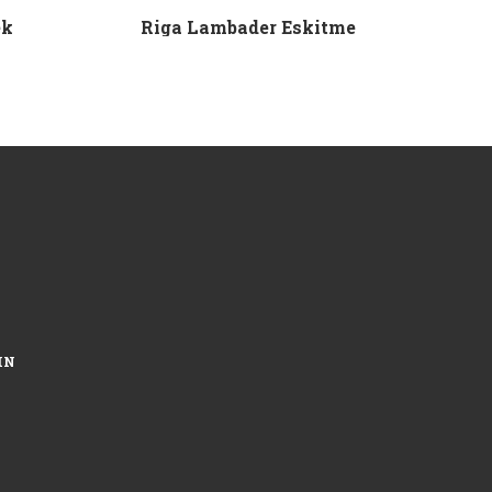
ek
Riga Lambader Eskitme
IN