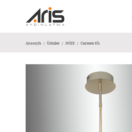
Ürünler
Carmen 6'lı
Anasayfa
AVİZE
/
/
/